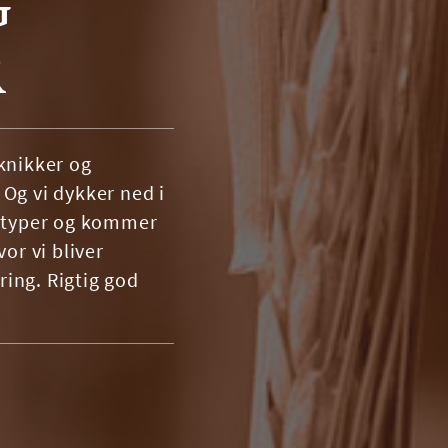
G
R
knikker og
Og vi dykker ned i
eltyper og kommer
or vi bliver
ing. Rigtig god