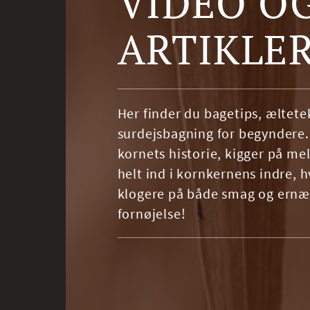
VIDEO O
ARTIKLE
Her finder du bagetips, æltete
surdejsbagning for begyndere. 
kornets historie, kigger på m
helt ind i kornkernens indre, hv
klogere på både smag og ernær
fornøjelse!