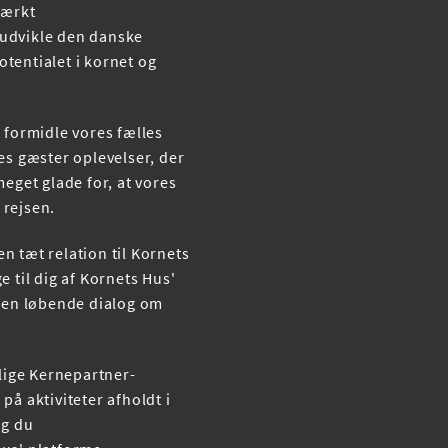
tærkt
 udvikle den danske
tentialet i kornet og
t formidle vores fælles
es gæster oplevelser, der
meget glade for, at vores
å rejsen.
n tæt relation til Kornets
e til dig af Kornets Hus'
i en løbende dialog om
rlige Kernepartner-
på aktiviteter afholdt i
og du