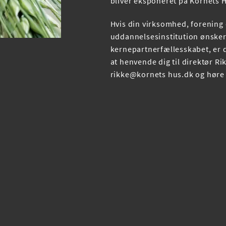
bliver eksponeret på Kornets
Hvis din virksomhed, forening 
uddannelsesinstitution ønsker 
kernepartnerfællesskabet, er 
at henvende dig til direktør R
rikke@kornets hus.dk og hør