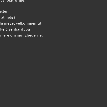
 Hus' platforme.
eller
at indgå i
du meget velkommen til
ikke Ejsenhardt på
e mere om mulighederne.