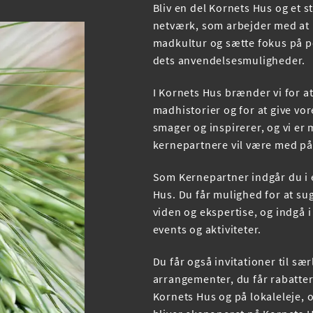
Bliv en del Kornets Hus og et s
netværk, som arbejder med at
madkultur og sætte fokus på po
dets anvendelsesmuligheder.
I Kornets Hus brænder vi for a
madhistorier og for at give vor
smager og inspirerer, og vi er 
kernepartnere vil være med p
Som Kernepartner indgår du i e
Hus. Du får mulighed for at sug
viden og ekspertise, og indgå 
events og aktiviteter.
Du får også invitationer til sæ
arrangementer, du får rabatter 
Kornets Hus og på lokaleleje, 