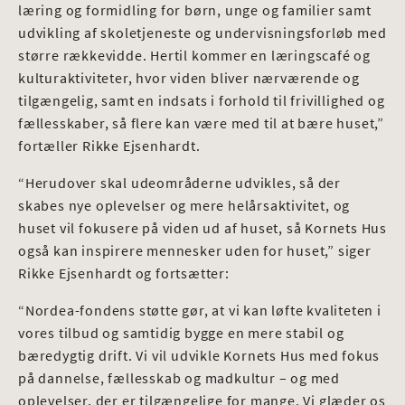
læring og formidling for børn, unge og familier samt
udvikling af skoletjeneste og undervisningsforløb med
større rækkevidde. Hertil kommer en læringscafé og
kulturaktiviteter, hvor viden bliver nærværende og
tilgængelig, samt en indsats i forhold til frivillighed og
fællesskaber, så flere kan være med til at bære huset,”
fortæller Rikke Ejsenhardt.
“Herudover skal udeområderne udvikles, så der
skabes nye oplevelser og mere helårsaktivitet, og
huset vil fokusere på viden ud af huset, så Kornets Hus
også kan inspirere mennesker uden for huset,” siger
Rikke Ejsenhardt og fortsætter:
“Nordea-fondens støtte gør, at vi kan løfte kvaliteten i
vores tilbud og samtidig bygge en mere stabil og
bæredygtig drift. Vi vil udvikle Kornets Hus med fokus
på dannelse, fællesskab og madkultur – og med
oplevelser, der er tilgængelige for mange. Vi glæder os